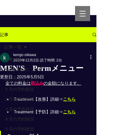
記事
記事一覧
kengo oikawa
記事一覧
2020年12月2日
読了時間: 2分
MEN'S Permメニュー
Kamitoko縁について
更新日：
2025年5月5日
私ができること
全ての料金は
税込み
の金額になります。
１月の予約状況
２月の予約状況
Treatment【改善】詳細⇒
こちら
３月の予約状況
Treatment【予防】詳細⇒
こちら
４月の予約状況
５月の予約状況