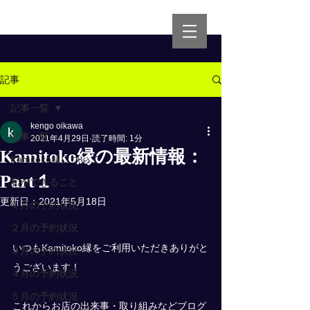
記事
記事一覧
kengo oikawa
記事一覧
2021年4月29日
読了時間: 1分
Kamitoko縁の最新情報：
Kamitoko縁について
Part１
私ができること
更新日：
2021年5月18日
１月の予約状況
２月の予約状況
いつもKamitoko縁をご利用いただきありがと
３月の予約状況
うございます！
４月の予約状況
５月の予約状況
これからお店の出来事・取り組みなどブログ