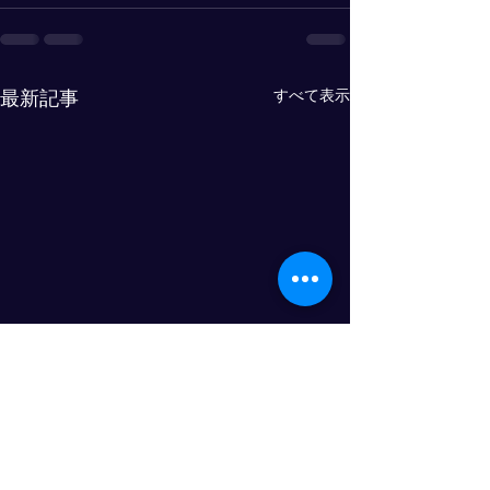
すべて表示
最新記事
8月30日【予約状況】
8月29日【予約