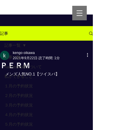
記事
記事一覧
kengo oikawa
記事一覧
2021年9月22日
読了時間: 1分
ＰＥＲＭ
Kamitoko縁について
メンズ人気NO.1【ツイスパ】
私ができること
１月の予約状況
２月の予約状況
３月の予約状況
４月の予約状況
５月の予約状況