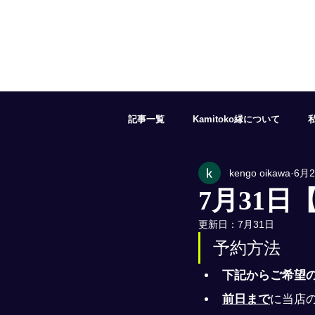
記事一覧
Kamitoko縁について
kengo oikawa
6月
５月の予約状況
６月の予約状況
7月31日
更新日：
7月31日
１１月の予約状況
１２月の予約
予約方法
下記からご希望
前日まで
に当店の