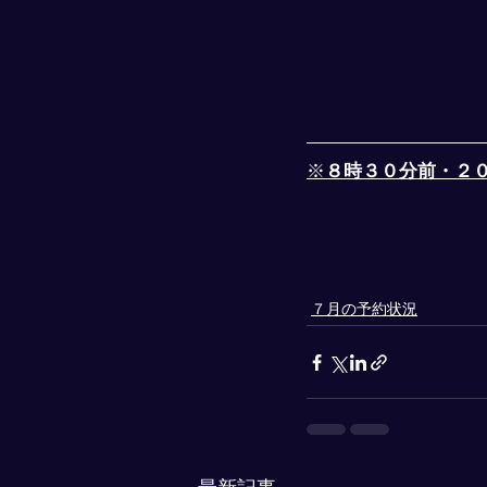
※
８時３０分前・２
７月の予約状況