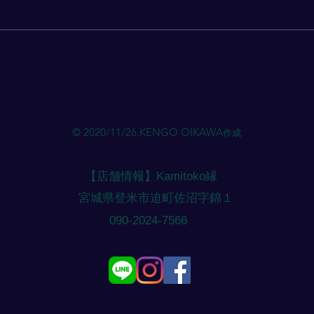
当店のLINEにご希望の【日に
当店
ち・時間】をご連絡ください。
ち・
ご希望のメニュー・ご相談があれ
ご希
ばお伝えください。（メニューに
ばお
応じて時間を確保いたします）
応じ
やむを得ず当日予約になりそうな
やむ
場合は、外出している場合がある
場合
ためご相談ください。（基本的に
ため
© 2020/11/26.KENGO OIKAWA
作成
は前日までの予約になります）
は前
注意点 ご予約のご連絡にすぐ対
注意
応できない場合がありますが必ず
応で
【店舗情報】Kamitoko縁
折り返しご
折り
​宮城県登米市迫町佐沼字錦１
​090-2024-7566