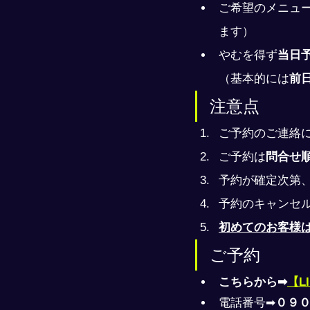
ご希望のメニュ
ます）
やむを得ず
当日
（基本的には
前
注意点
ご予約のご連絡
ご予約は
問合せ
予約が確定次第
予約のキャンセ
初めてのお客様
ご予約
こちらから➡
【L
電話番号➡
０９