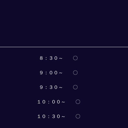
８：３０～　　〇
９：００～　　〇
９：３０～　　〇
１０：００～　　〇
１０：３０～　　〇