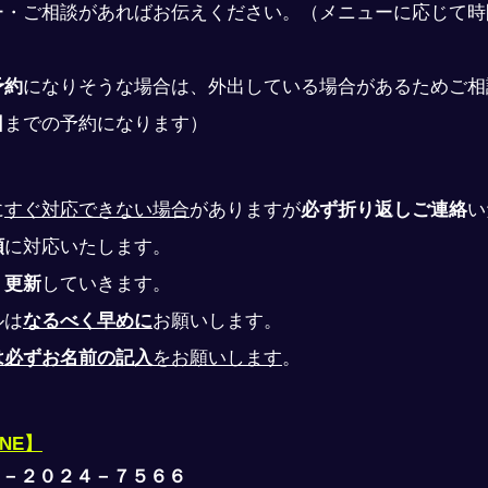
ー・ご相談があればお伝えください。（メニューに応じて時
予約
になりそうな場合は、外出している場合があるためご相
日
までの予約になります）
に
すぐ対応できない場合
がありますが
必ず折り返しご連絡
い
順
に対応いたします。
、
更新
していきます。
ルは
なるべく早めに
お願いします。
は必ずお名前の記入
をお願いします
。
INE】
０－２０２４－７５６６