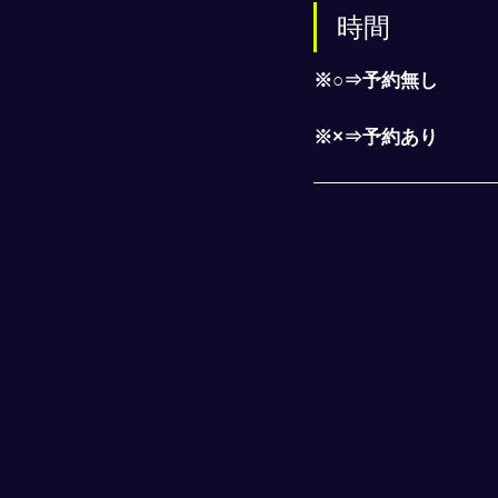
時間
※○⇒予約無し
※×⇒予約あり