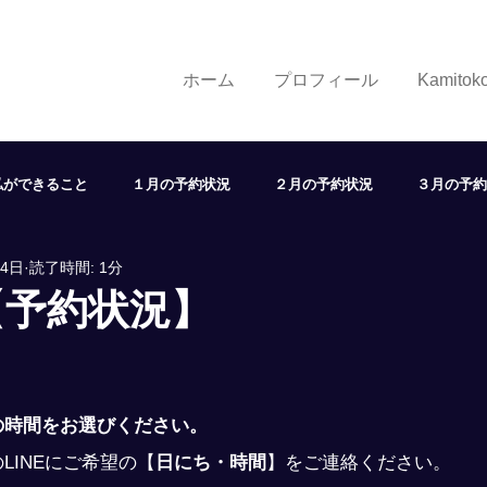
ホーム
プロフィール
Kamito
私ができること
１月の予約状況
２月の予約状況
３月の予約
24日
読了時間: 1分
７月の予約状況
８月の予約状況
９月の予約状況
１
【予約状況】
状況
取り組み
学び
展望
ヘアスタイル
LINE
の時間をお選びください。
LINEにご希望の
【
日にち・時間
】
をご連絡ください。