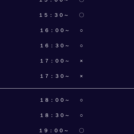
１５：３０～　　〇
１６：００～　　○
１６：３０～　　○
１７：００～　　×
１７：３０～　　×
１８：００～　　○
１８：３０～　　○
１９：００～　　〇