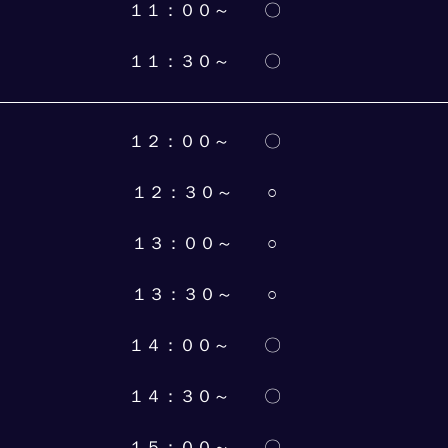
１１：００～　　〇
１１：３０～　　〇
１２：００～　　〇
１２：３０～　　○
１３：００～　　○
１３：３０～　　○
１４：００～　　〇
１４：３０～　　〇
１５：００～　　〇