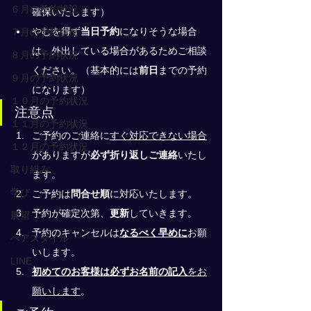
６月の予約状況
確保いたします）
やむを得ず
当日予約
になりそうな場合
７月の予約状況
は、外出している場合があるためご相談
８月の予約状況
ください。（基本的には
前日
までの予約
９月の予約状況
になります）
１０月の予約状況
注意点
１１月の予約状況
ご予約のご連絡に
すぐ対応できない場合
１２月の予約状況
がありますが
必ず折り返しご連絡
いたし
取り組み
ます。
学び
ご予約は
問合せ順
に対応いたします。
予約が確定次第、
更新
していきます。
展望
予約のキャンセルは
なるべく早めに
お願
ヘアスタイル
いします。
LINE
初めてのお客様は必ずお名前の記入
をお
願いします
。