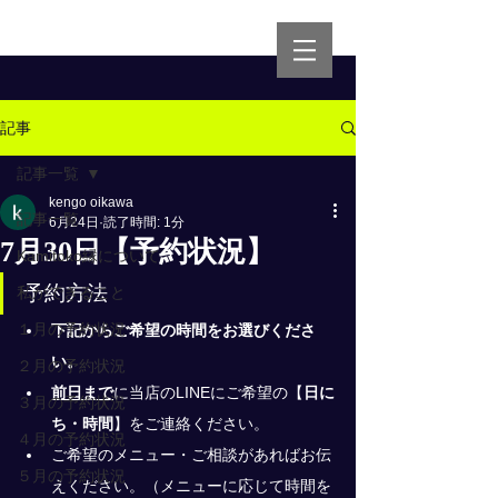
記事
記事一覧
kengo oikawa
記事一覧
6月24日
読了時間: 1分
7月30日【予約状況】
Kamitoko縁について
予約方法
私ができること
１月の予約状況
下記からご希望の時間をお選びくださ
い。
２月の予約状況
前日まで
に当店のLINEにご希望の
【
日に
３月の予約状況
ち・時間
】
をご連絡ください。
４月の予約状況
ご希望のメニュー・ご相談があればお伝
５月の予約状況
えください。（メニューに応じて時間を