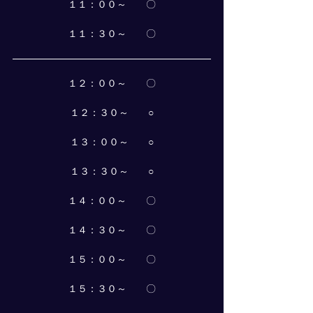
１１：００～　　〇
１１：３０～　　〇
１２：００～　　〇
１２：３０～　　○
１３：００～　　○
１３：３０～　　○
１４：００～　　〇
１４：３０～　　〇
１５：００～　　〇
１５：３０～　　〇