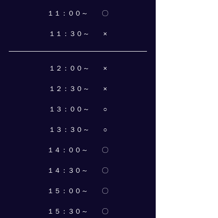
１１：００～　　〇
１１：３０～　　×
１２：００～　　×
１２：３０～　　×
１３：００～　　○
１３：３０～　　○
１４：００～　　〇
１４：３０～　　〇
１５：００～　　〇
１５：３０～　　〇