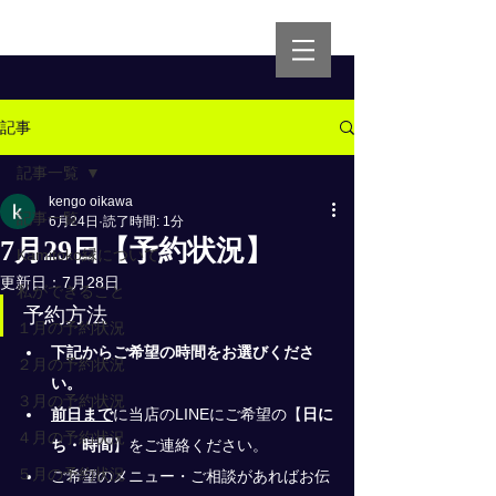
記事
記事一覧
kengo oikawa
記事一覧
6月24日
読了時間: 1分
7月29日【予約状況】
Kamitoko縁について
更新日：
7月28日
私ができること
予約方法
１月の予約状況
下記からご希望の時間をお選びくださ
２月の予約状況
い。
３月の予約状況
前日まで
に当店のLINEにご希望の
【
日に
４月の予約状況
ち・時間
】
をご連絡ください。
５月の予約状況
ご希望のメニュー・ご相談があればお伝