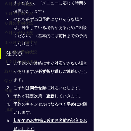
えください。（メニューに応じて時間を
６月の予約状況
確保いたします）
７月の予約状況
やむを得ず
当日予約
になりそうな場合
８月の予約状況
は、外出している場合があるためご相談
９月の予約状況
ください。（基本的には
前日
までの予約
１０月の予約状況
になります）
１１月の予約状況
注意点
１２月の予約状況
ご予約のご連絡に
すぐ対応できない場合
取り組み
がありますが
必ず折り返しご連絡
いたし
ます。
学び
ご予約は
問合せ順
に対応いたします。
展望
予約が確定次第、
更新
していきます。
ヘアスタイル
予約のキャンセルは
なるべく早めに
お願
LINE
いします。
初めてのお客様は必ずお名前の記入
をお
願いします
。