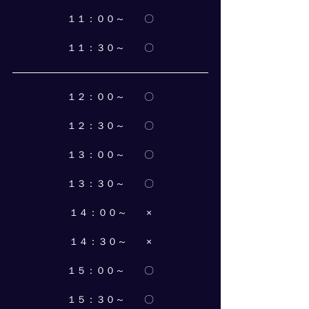
１１：００～　　〇
１１：３０～　　〇
１２：００～　　〇
１２：３０～　　〇
１３：００～　　〇
１３：３０～　　〇
１４：００～　　×
１４：３０～　　×
１５：００～　　〇
１５：３０～　　〇