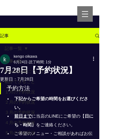
記事
記事一覧
kengo oikawa
記事一覧
6月24日
読了時間: 1分
7月28日【予約状況】
Kamitoko縁について
更新日：
7月28日
私ができること
予約方法
１月の予約状況
下記からご希望の時間をお選びくださ
２月の予約状況
い。
３月の予約状況
前日まで
に当店のLINEにご希望の
【
日に
４月の予約状況
ち・時間
】
をご連絡ください。
５月の予約状況
ご希望のメニュー・ご相談があればお伝