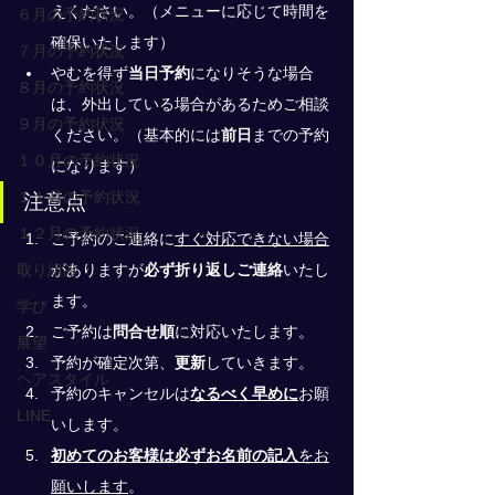
えください。（メニューに応じて時間を
６月の予約状況
確保いたします）
７月の予約状況
やむを得ず
当日予約
になりそうな場合
８月の予約状況
は、外出している場合があるためご相談
９月の予約状況
ください。（基本的には
前日
までの予約
１０月の予約状況
になります）
１１月の予約状況
注意点
１２月の予約状況
ご予約のご連絡に
すぐ対応できない場合
取り組み
がありますが
必ず折り返しご連絡
いたし
ます。
学び
ご予約は
問合せ順
に対応いたします。
展望
予約が確定次第、
更新
していきます。
ヘアスタイル
予約のキャンセルは
なるべく早めに
お願
LINE
いします。
初めてのお客様は必ずお名前の記入
をお
願いします
。