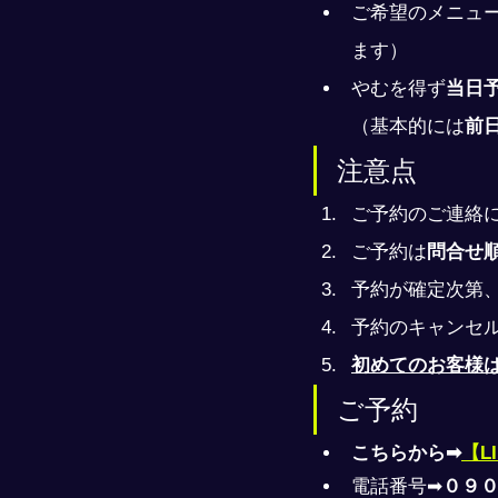
ご希望のメニュ
ます）
やむを得ず
当日
（基本的には
前
注意点
ご予約のご連絡
ご予約は
問合せ
予約が確定次第
予約のキャンセ
初めてのお客様
ご予約
こちらから➡
【L
電話番号➡
０９