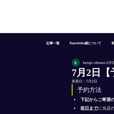
記事一覧
Kamitoko縁について
kengo oikawa
6月
５月の予約状況
６月の予約状況
7月2日
更新日：
7月2日
１１月の予約状況
１２月の予約
予約方法
下記からご希望
前日まで
に当店の