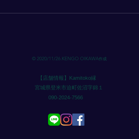
当店のLINEにご希望の【日に
当店
ち・時間】をご連絡ください。
ち・
ご希望のメニュー・ご相談があれ
ご希
ばお伝えください。（メニューに
ばお
応じて時間を確保いたします）
応じ
やむを得ず当日予約になりそうな
やむ
場合は、外出している場合がある
場合
ためご相談ください。（基本的に
ため
© 2020/11/26.KENGO OIKAWA
作成
は前日までの予約になります）
は前
注意点 ご予約のご連絡にすぐ対
注意
応できない場合がありますが必ず
応で
【店舗情報】Kamitoko縁
折り返しご
折り
​宮城県登米市迫町佐沼字錦１
​090-2024-7566