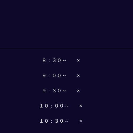
８：３０～　　×
９：００～　　×
９：３０～　　×
１０：００～　　×
１０：３０～　　×