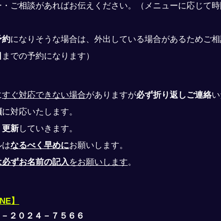
ー・ご相談があればお伝えください。（メニューに応じて時
予約
になりそうな場合は、外出している場合があるためご相
日
までの予約になります）
に
すぐ対応できない場合
がありますが
必ず折り返しご連絡
い
順
に対応いたします。
、
更新
していきます。
ルは
なるべく早めに
お願いします。
は必ずお名前の記入
をお願いします
。
INE】
０－２０２４－７５６６