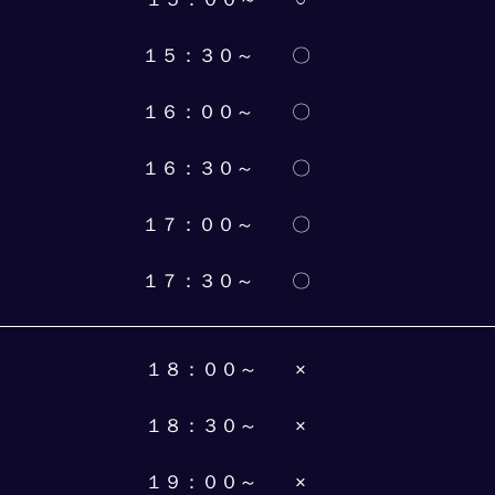
１５：３０～　　〇
１６：００～　　〇
１６：３０～　　〇
１７：００～　　〇
１７：３０～　　〇
１８：００～　　×
１８：３０～　　×
１９：００～　　×