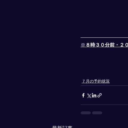
※
８時３０分前・２
７月の予約状況