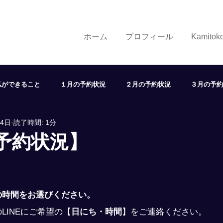
ホーム
プロフィール
Kamito
私ができること
１月の予約状況
２月の予約状況
３月の予約
24日
読了時間: 1分
７月の予約状況
８月の予約状況
９月の予約状況
１
【予約状況】
状況
取り組み
学び
展望
ヘアスタイル
LINE
の時間をお選びください。
LINEにご希望の
【
日にち・時間
】
をご連絡ください。