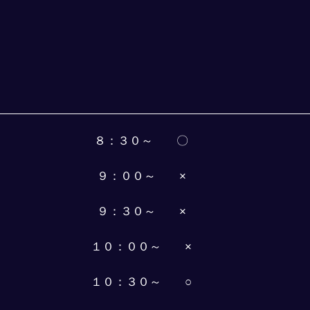
８：３０～　　〇
９：００～　　×
９：３０～　　×
１０：００～　　×
１０：３０～　　○