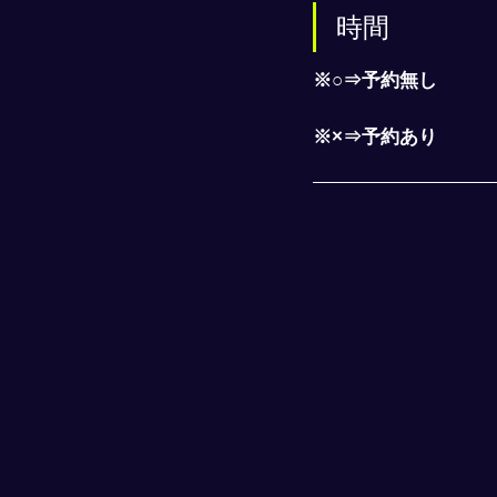
時間
※○⇒予約無し
※×⇒予約あり