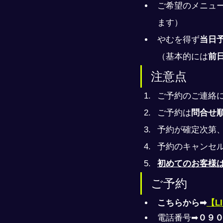
ご希望のメニュ
ます）
やむを得ず
当日
（基本的には
前
注意点
ご予約のご連絡
ご予約は
問合せ
予約が確定次第
予約のキャンセ
初めてのお客様
ご予約
こちらから➡
【L
電話番号➡
０９