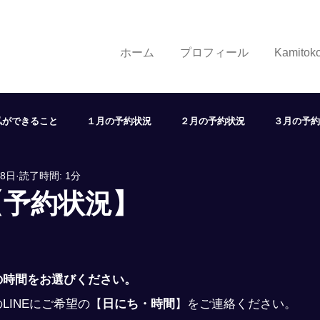
ホーム
プロフィール
Kamito
私ができること
１月の予約状況
２月の予約状況
３月の予約
28日
読了時間: 1分
７月の予約状況
８月の予約状況
９月の予約状況
１
【予約状況】
状況
取り組み
学び
展望
ヘアスタイル
LINE
の時間をお選びください。
LINEにご希望の
【
日にち・時間
】
をご連絡ください。