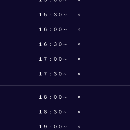
１５：３０～　　×
１６：００～　　×
１６：３０～　　×
１７：００～　　×
１７：３０～　　×
１８：００～　　×
１８：３０～　　×
１９：００～　　×