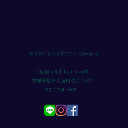
当店のLINEにご希望の【日に
当店
ち・時間】をご連絡ください。
ち・
ご希望のメニュー・ご相談があれ
ご希
ばお伝えください。（メニューに
ばお
応じて時間を確保いたします）
応じ
やむを得ず当日予約になりそうな
やむ
場合は、外出している場合がある
場合
ためご相談ください。（基本的に
ため
© 2020/11/26.KENGO OIKAWA
作成
は前日までの予約になります）
は前
注意点 ご予約のご連絡にすぐ対
注意
応できない場合がありますが必ず
応で
【店舗情報】Kamitoko縁
折り返しご
折り
​宮城県登米市迫町佐沼字錦１
​090-2024-7566