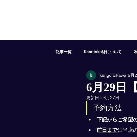
記事一覧
Kamitoko縁について
kengo oikawa
5月
５月の予約状況
６月の予約状況
6月29日
更新日：
6月27日
１１月の予約状況
１２月の予約
予約方法
下記からご希望
前日まで
に当店の