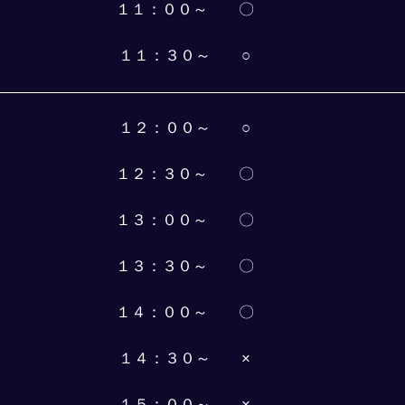
１１：００～　　〇
１１：３０～　　○
１２：００～　　○
１２：３０～　　〇
１３：００～　　〇
１３：３０～　　〇
１４：００～　　〇
１４：３０～　　×
１５：００～　　×