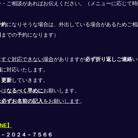
ー・ご相談があればお伝えください。（メニューに応じて時
予約
になりそうな場合は、外出している場合があるためご相
日
までの予約になります）
に
すぐ対応できない場合
がありますが
必ず折り返しご連絡
い
順
に対応いたします。
、
更新
していきます。
ルは
なるべく早めに
お願いします。
は必ずお名前の記入
をお願いします
。
INE】
０－２０２４－７５６６