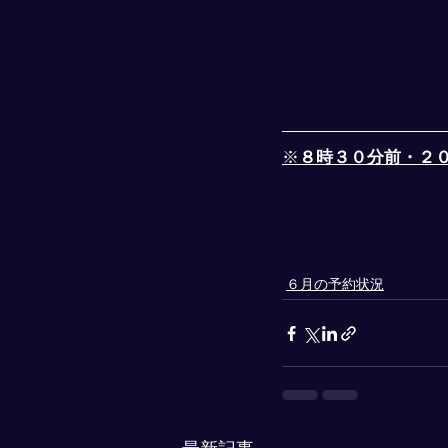
※
８時３０分前・２
６月の予約状況