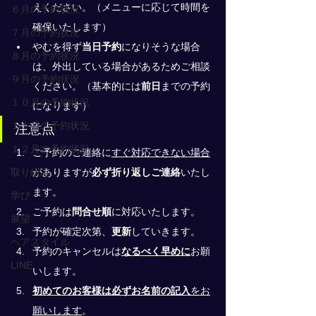
えください。（メニューに応じて時間を
６月の予約状況
確保いたします）
７月の予約状況
やむを得ず
当日予約
になりそうな場合
８月の予約状況
は、外出している場合があるためご相談
９月の予約状況
ください。（基本的には
前日
までの予約
１０月の予約状況
になります）
１１月の予約状況
注意点
１２月の予約状況
ご予約のご連絡に
すぐ対応できない場合
取り組み
がありますが
必ず折り返しご連絡
いたし
ます。
学び
ご予約は
問合せ順
に対応いたします。
展望
予約が確定次第、
更新
していきます。
ヘアスタイル
予約のキャンセルは
なるべく早めに
お願
LINE
いします。
初めてのお客様は必ずお名前の記入
をお
願いします
。