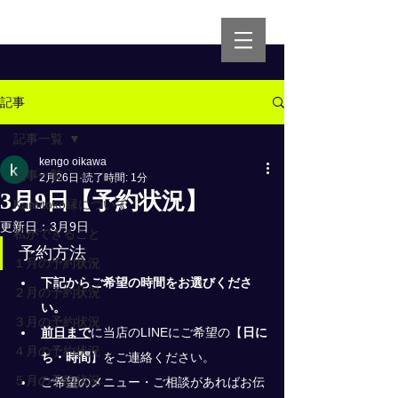
記事
記事一覧
kengo oikawa
記事一覧
2月26日
読了時間: 1分
3月9日【予約状況】
Kamitoko縁について
更新日：
3月9日
私ができること
予約方法
１月の予約状況
下記からご希望の時間をお選びくださ
２月の予約状況
い。
３月の予約状況
前日まで
に当店のLINEにご希望の
【
日に
４月の予約状況
ち・時間
】
をご連絡ください。
５月の予約状況
ご希望のメニュー・ご相談があればお伝