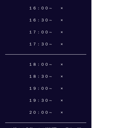
１６：００～　　×
１６：３０～　　×
１７：００～　　×
１７：３０～　　×
１８：００～　　×
１８：３０～　　×
１９：００～　　×
１９：３０～　　×
２０：００～　　×