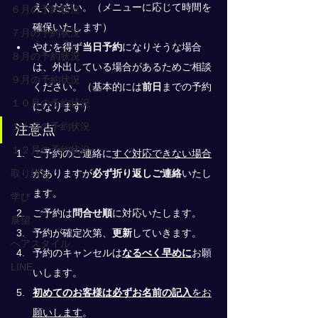
えください。（メニューに応じて時間を
６月の予約状況
確保いたします）
７月の予約状況
やむを得ず
当日予約
になりそうな場合
８月の予約状況
は、外出している場合があるためご相談
９月の予約状況
ください。（基本的には
前日
までの予約
１０月の予約状況
になります）
１１月の予約状況
注意点
１２月の予約状況
ご予約のご連絡に
すぐ対応できない場合
取り組み
がありますが
必ず折り返しご連絡
いたし
ます。
学び
ご予約は
問合せ順
に対応いたします。
展望
予約が確定次第、
更新
していきます。
ヘアスタイル
予約のキャンセルは
なるべく早めに
お願
LINE
いします。
初めてのお客様は必ずお名前の記入
をお
願いします
。