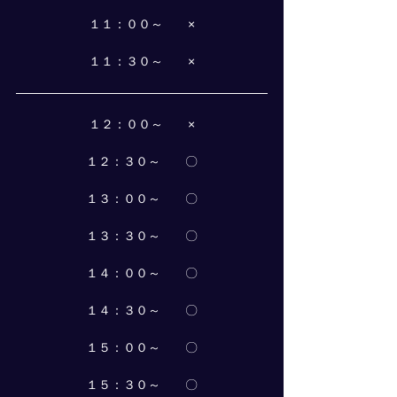
１１：００～　　×
１１：３０～　　×
１２：００～　　×
１２：３０～　　〇
１３：００～　　〇
１３：３０～　　〇
１４：００～　　〇
１４：３０～　　〇
１５：００～　　〇
１５：３０～　　〇