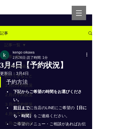
記事
記事一覧
kengo oikawa
記事一覧
2月26日
読了時間: 1分
3月4日【予約状況】
Kamitoko縁について
更新日：
3月4日
私ができること
予約方法
１月の予約状況
下記からご希望の時間をお選びくださ
２月の予約状況
い。
３月の予約状況
前日まで
に当店のLINEにご希望の
【
日に
４月の予約状況
ち・時間
】
をご連絡ください。
５月の予約状況
ご希望のメニュー・ご相談があればお伝