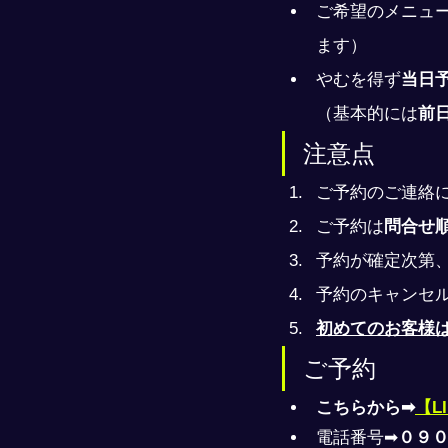
ご希望のメニュ
ます）
やむを得ず
当日
（基本的には
前
注意点
ご予約のご連絡
ご予約は
問合せ
予約が確定次第
予約のキャンセ
初めてのお客様
ご予約
こちらから➡
【L
電話番号➡
０９