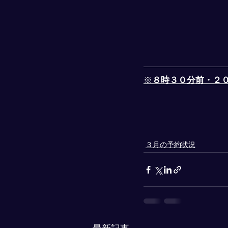
※
８時３０分前・２
３月の予約状況