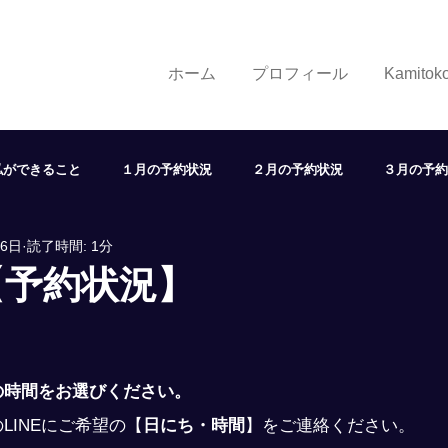
ホーム
プロフィール
Kamito
私ができること
１月の予約状況
２月の予約状況
３月の予約
26日
読了時間: 1分
７月の予約状況
８月の予約状況
９月の予約状況
１
【予約状況】
状況
取り組み
学び
展望
ヘアスタイル
LINE
の時間をお選びください。
LINEにご希望の
【
日にち・時間
】
をご連絡ください。