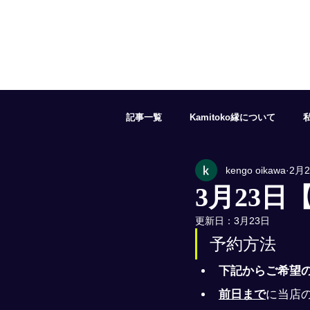
記事一覧
Kamitoko縁について
kengo oikawa
2月
５月の予約状況
６月の予約状況
3月23日
更新日：
3月23日
１１月の予約状況
１２月の予約
予約方法
下記からご希望
前日まで
に当店の