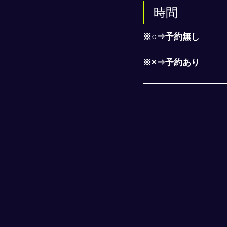
時間
※○⇒予約無し
※×⇒予約あり