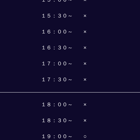
１５：３０～　　×
１６：００～　　×
１６：３０～　　×
１７：００～　　×
１７：３０～　　×
１８：００～　　×
１８：３０～　　×
１９：００～　　○