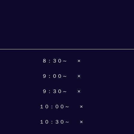
８：３０～　　×
９：００～　　×
９：３０～　　×
１０：００～　　×
１０：３０～　　×