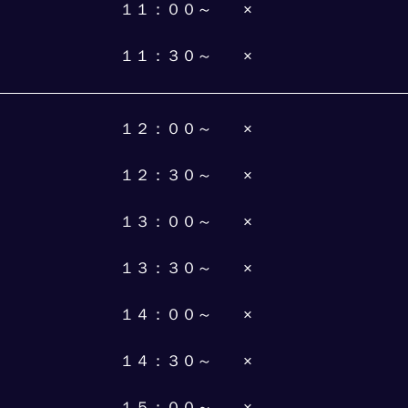
１１：００～　　×
１１：３０～　　×
１２：００～　　×
１２：３０～　　×
１３：００～　　×
１３：３０～　　×
１４：００～　　×
１４：３０～　　×
１５：００～　　×