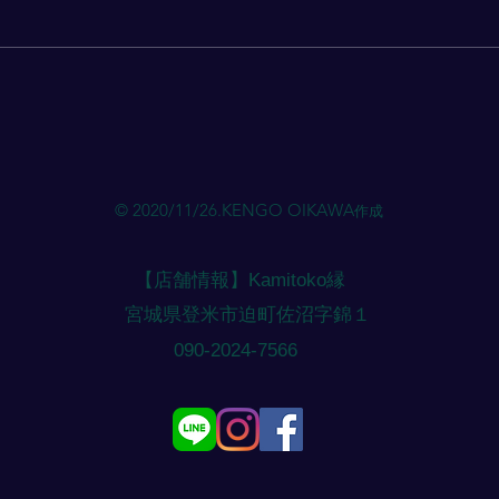
当店のLINEにご希望の 【 日に
当店の
ち・時間 】 をご連絡ください。
ち・
ご希望のメニュー・ご相談があれ
ご希
ばお伝えください。（メニューに
ばお
応じて時間を確保いたします）
応じ
やむを得ず 当日予約 になりそう
やむ
な場合は、外出している場合があ
な場
るためご相談ください。（基本的
るた
© 2020/11/26.KENGO OIKAWA
作成
には 前日 までの予約になりま
には
す） 注意点 ご予約のご連絡に す
す）
ぐ対応できない場合 があ
ぐ対
【店舗情報】Kamitoko縁
​宮城県登米市迫町佐沼字錦１
​090-2024-7566