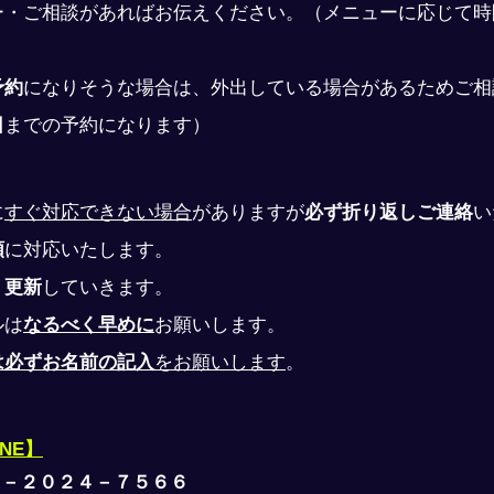
ー・ご相談があればお伝えください。（メニューに応じて時
予約
になりそうな場合は、外出している場合があるためご相
日
までの予約になります）
に
すぐ対応できない場合
がありますが
必ず折り返しご連絡
い
順
に対応いたします。
、
更新
していきます。
ルは
なるべく早めに
お願いします。
は必ずお名前の記入
をお願いします
。
INE】
０－２０２４－７５６６