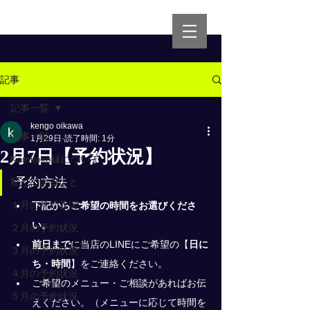
記事
記事一覧
kengo oikawa
記事一覧
1月29日
読了時間: 1分
2月7日【予約状況】
Kamitoko縁について
予約方法
私ができること
１月の予約状況
下記からご希望の時間をお選びくださ
い。
２月の予約状況
前日まで
に当店のLINEにご希望の
【
日に
３月の予約状況
ち・時間
】
をご連絡ください。
４月の予約状況
ご希望のメニュー・ご相談があればお伝
５月の予約状況
えください。（メニューに応じて時間を