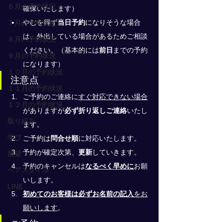
６月の予約状況
確保いたします）
やむを得ず
当日予約
になりそうな場合
７月の予約状況
は、外出している場合があるためご相談
８月の予約状況
ください。（基本的には
前日
までの予約
９月の予約状況
になります）
１０月の予約状況
注意点
１１月の予約状況
ご予約のご連絡に
すぐ対応できない場合
１２月の予約状況
がありますが
必ず折り返しご連絡
いたし
取り組み
ます。
学び
ご予約は
問合せ順
に対応いたします。
予約が確定次第、
更新
していきます。
展望
予約のキャンセルは
なるべく早めに
お願
ヘアスタイル
いします。
LINE
初めてのお客様は必ずお名前の記入
をお
願いします
。