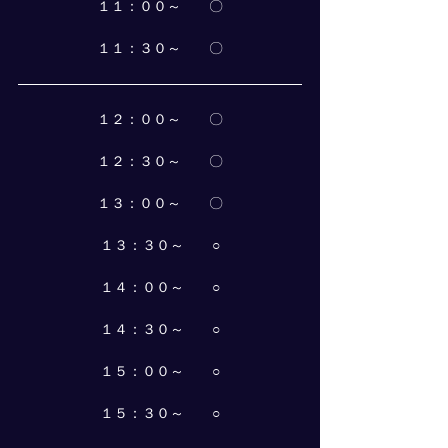
１１：００～　　〇
１１：３０～　　〇
１２：００～　　〇
１２：３０～　　〇
１３：００～　　〇
１３：３０～　　○
１４：００～　　○
１４：３０～　　○
１５：００～　　○
１５：３０～　　○