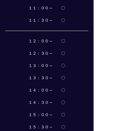
１１：００～　　〇
１１：３０～　　〇
１２：００～　　〇
１２：３０～　　〇
１３：００～　　〇
１３：３０～　　〇
１４：００～　　〇
１４：３０～　　〇
１５：００～　　〇
１５：３０～　　〇