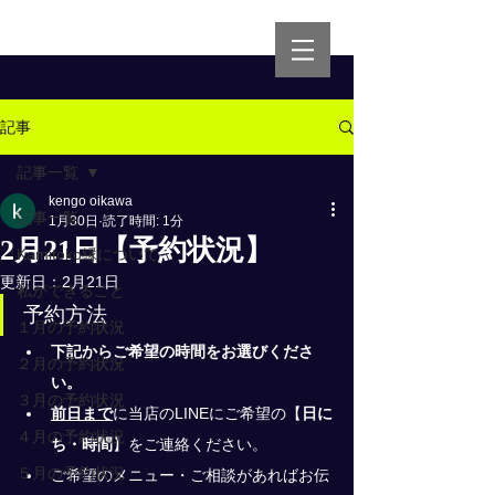
記事
記事一覧
kengo oikawa
記事一覧
1月30日
読了時間: 1分
2月21日【予約状況】
Kamitoko縁について
更新日：
2月21日
私ができること
予約方法
１月の予約状況
下記からご希望の時間をお選びくださ
２月の予約状況
い。
３月の予約状況
前日まで
に当店のLINEにご希望の
【
日に
４月の予約状況
ち・時間
】
をご連絡ください。
５月の予約状況
ご希望のメニュー・ご相談があればお伝