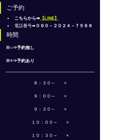
ご予約
こちらから➡
【LINE】
電話番号➡
０９０－２０２４－７５６６
時間
※○⇒予約無し
※×⇒予約あり
８：３０～　　×
９：００～　　×
９：３０～　　×
１０：００～　　×
１０：３０～　　×