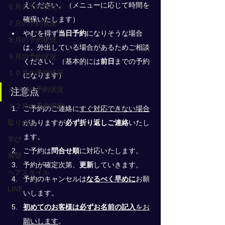
えください。（メニューに応じて時間を
６月の予約状況
確保いたします）
７月の予約状況
やむを得ず
当日予約
になりそうな場合
８月の予約状況
は、外出している場合があるためご相談
９月の予約状況
ください。（基本的には
前日
までの予約
１０月の予約状況
になります）
１１月の予約状況
注意点
１２月の予約状況
ご予約のご連絡に
すぐ対応できない場合
取り組み
がありますが
必ず折り返しご連絡
いたし
ます。
学び
ご予約は
問合せ順
に対応いたします。
展望
予約が確定次第、
更新
していきます。
ヘアスタイル
予約のキャンセルは
なるべく早めに
お願
LINE
いします。
初めてのお客様は必ずお名前の記入
をお
願いします
。