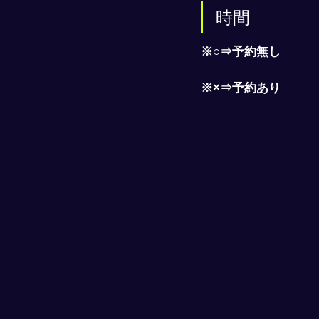
時間
※○⇒予約無し
※×⇒予約あり