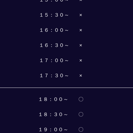
１５：３０～　　×
１６：００～　　×
１６：３０～　　×
１７：００～　　×
１７：３０～　　×
１８：００～　　〇
１８：３０～　　〇
１９：００～　　〇