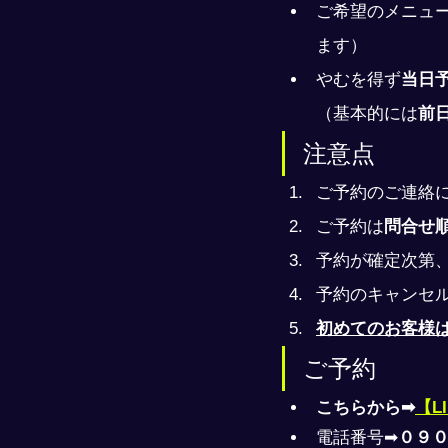
ご希望のメニュ
ます）
やむを得ず
当日
（基本的には
前
注意点
ご予約のご連絡
ご予約は
問合せ
予約が確定次第
予約のキャンセ
初めてのお客様
ご予約
こちらから➡
【L
電話番号➡
０９