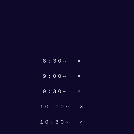
８：３０～　　×
９：００～　　×
９：３０～　　×
１０：００～　　×
１０：３０～　　×