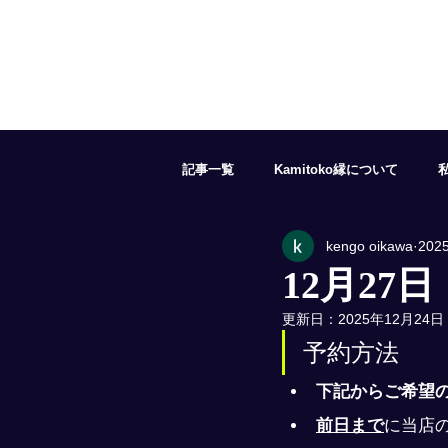
記事一覧
Kamitoko縁について
kengo oikawa
202
５月の予約状況
６月の予約状況
12月27
更新日：
2025年12月24日
１１月の予約状況
１２月の予約
予約方法
下記からご希望
前日まで
に当店の