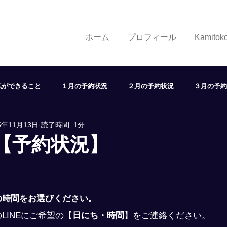
ホーム
プロフィール
Kamito
私ができること
１月の予約状況
２月の予約状況
３月の予約
5年11月13日
読了時間: 1分
７月の予約状況
８月の予約状況
９月の予約状況
１
日【予約状況】
状況
取り組み
学び
展望
ヘアスタイル
LINE
の時間をお選びください。
LINEにご希望の
【
日にち・時間
】
をご連絡ください。