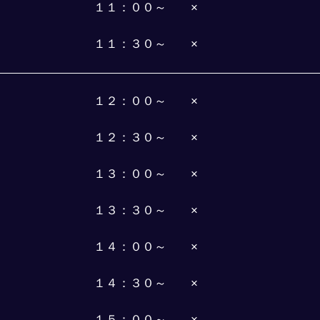
１１：００～　　×
１１：３０～　　×
１２：００～　　×
１２：３０～　　×
１３：００～　　×
１３：３０～　　×
１４：００～　　×
１４：３０～　　×
１５：００～　　×