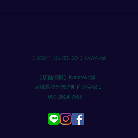
ご確認頂きご予約ください。
ご確
© 2020/11/26.KENGO OIKAWA
作成
【店舗情報】Kamitoko縁
​宮城県登米市迫町佐沼字錦１
​090-2024-7566