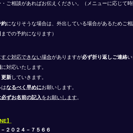
ー・ご相談があればお伝えください。（メニューに応じて時
予約
になりそうな場合は、外出している場合があるためご相
日
までの予約になります）
に
すぐ対応できない場合
がありますが
必ず折り返しご連絡
い
順
に対応いたします。
、
更新
していきます。
ルは
なるべく早めに
お願いします。
は必ずお名前の記入
をお願いします
。
INE】
０－２０２４－７５６６