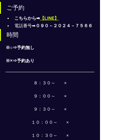
ご予約
こちらから➡
【LINE】
電話番号➡
０９０－２０２４－７５６６
時間
※○⇒予約無し
※×⇒予約あり
８：３０～　　×
９：００～　　×
９：３０～　　×
１０：００～　　×
１０：３０～　　×