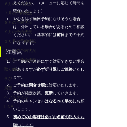
えください。（メニューに応じて時間を
６月の予約状況
確保いたします）
７月の予約状況
やむを得ず
当日予約
になりそうな場合
８月の予約状況
は、外出している場合があるためご相談
９月の予約状況
ください。（基本的には
前日
までの予約
１０月の予約状況
になります）
１１月の予約状況
注意点
１２月の予約状況
ご予約のご連絡に
すぐ対応できない場合
取り組み
がありますが
必ず折り返しご連絡
いたし
ます。
学び
ご予約は
問合せ順
に対応いたします。
展望
予約が確定次第、
更新
していきます。
ヘアスタイル
予約のキャンセルは
なるべく早めに
お願
LINE
いします。
初めてのお客様は必ずお名前の記入
をお
願いします
。