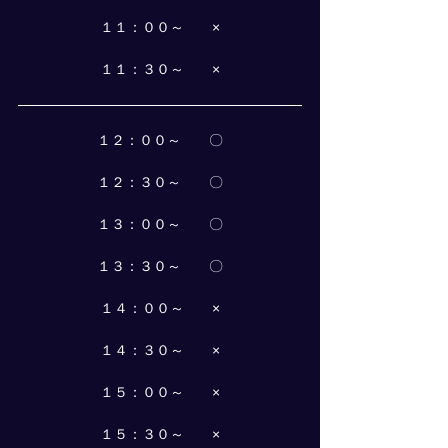
１１：００～　　×
１１：３０～　　×
１２：００～　　〇
１２：３０～　　〇
１３：００～　　〇
１３：３０～　　〇
１４：００～　　×
１４：３０～　　×
１５：００～　　×
１５：３０～　　×