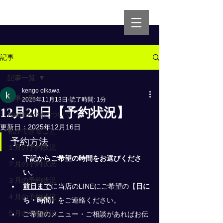
記事
記事一覧
kengo oikawa
記事一覧
2025年11月13日
読了時間: 1分
12月20日【予約状況】
Kamitoko縁について
更新日：
2025年12月16日
私ができること
予約方法
１月の予約状況
下記からご希望の時間をお選びくださ
２月の予約状況
い。
３月の予約状況
前日まで
に当店のLINEにご希望の
【
日に
４月の予約状況
ち・時間
】
をご連絡ください。
５月の予約状況
ご希望のメニュー・ご相談があればお伝