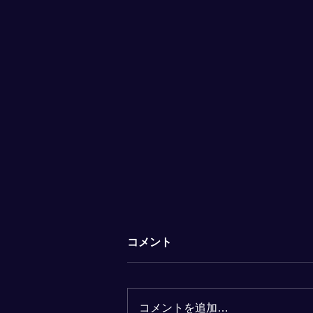
11月30日【予約状況】
コメント
予約方法 下記からご希望の時間
をお選びください。 前日まで に
当店のLINEにご希望の 【 日に
コメントを追加…