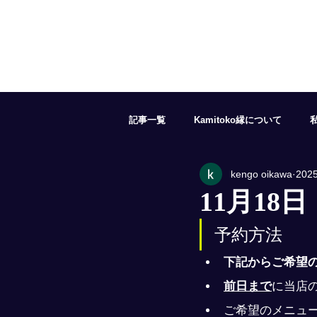
記事一覧
Kamitoko縁について
kengo oikawa
202
５月の予約状況
６月の予約状況
11月18
予約方法
１１月の予約状況
１２月の予約
下記からご希望
前日まで
に当店の
ご希望のメニュ