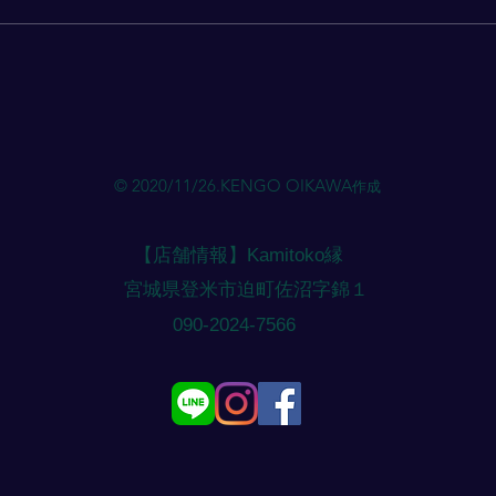
ち・時間 】 をご連絡ください。
ち・
ご希望のメニュー・ご相談があれ
ご希
ばお伝えください。（メニューに
ばお
応じて時間を確保いたします）
応じ
やむを得ず 当日予約 になりそう
やむ
な場合は、外出している場合があ
な場
るためご相談ください。（基本的
るた
© 2020/11/26.KENGO OIKAWA
作成
には 前日 までの予約になりま
には
す） 注意点 ご予約のご連絡に す
す）
ぐ対応できない場合 があ
ぐ対
【店舗情報】Kamitoko縁
​宮城県登米市迫町佐沼字錦１
​090-2024-7566