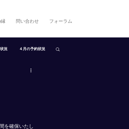
ko縁
問い合わせ
フォーラム
状況
４月の予約状況
０月の予約状況
間を確保いたし