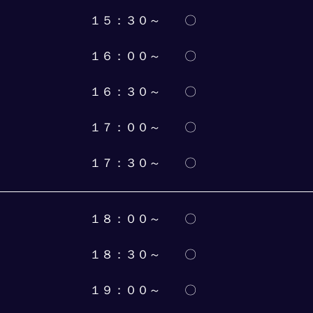
１５：３０～　　〇
１６：００～　　〇
１６：３０～　　〇
１７：００～　　〇
１７：３０～　　〇
１８：００～　　〇
１８：３０～　　〇
１９：００～　　〇