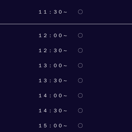
１１：３０～　　〇
１２：００～　　〇
１２：３０～　　〇
１３：００～　　〇
１３：３０～　　〇
１４：００～　　〇
１４：３０～　　〇
１５：００～　　〇