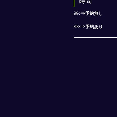
時間
※○⇒予約無し
※×⇒予約あり