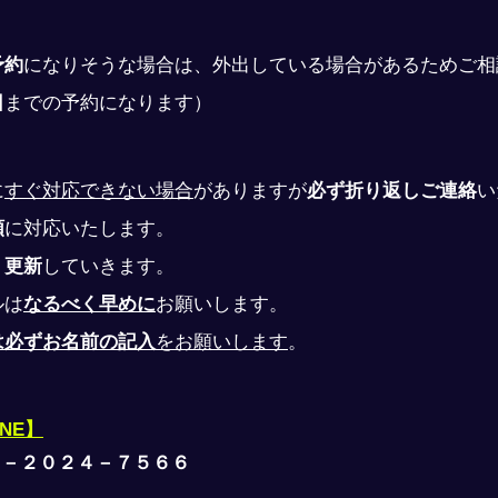
予約
になりそうな場合は、外出している場合があるためご相
日
までの予約になります）
に
すぐ対応できない場合
がありますが
必ず折り返しご連絡
い
順
に対応いたします。
、
更新
していきます。
ルは
なるべく早めに
お願いします。
は必ずお名前の記入
をお願いします
。
INE】
０－２０２４－７５６６