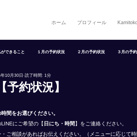
ホーム
プロフィール
Kamito
私ができること
１月の予約状況
２月の予約状況
３月の予約
5年10月30日
読了時間: 1分
７月の予約状況
８月の予約状況
９月の予約状況
１
日【予約状況】
状況
取り組み
学び
展望
ヘアスタイル
LINE
の時間をお選びください。
LINEにご希望の
【
日にち・時間
】
をご連絡ください。
ー・ご相談があればお伝えください。（メニューに応じて時