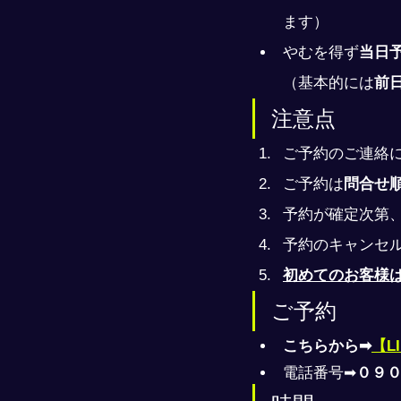
ます）
やむを得ず
当日
（基本的には
前
注意点
ご予約のご連絡
ご予約は
問合せ
予約が確定次第
予約のキャンセ
初めてのお客様
ご予約
こちらから➡
【L
電話番号➡
０９