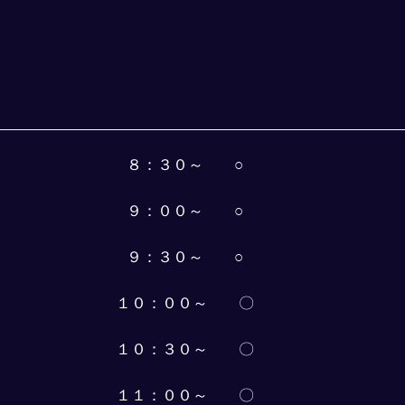
８：３０～　　○
９：００～　　○
９：３０～　　○
１０：００～　　〇
１０：３０～　　〇
１１：００～　　〇