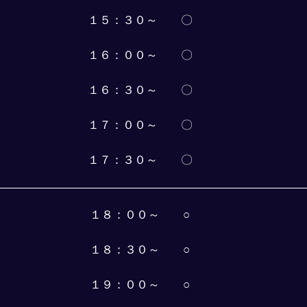
１５：３０～　　〇
１６：００～　　〇
１６：３０～　　〇
１７：００～　　〇
１７：３０～　　〇
１８：００～　　○
１８：３０～　　○
１９：００～　　○