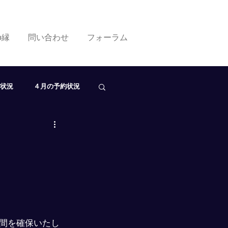
ko縁
問い合わせ
フォーラム
状況
４月の予約状況
０月の予約状況
間を確保いたし