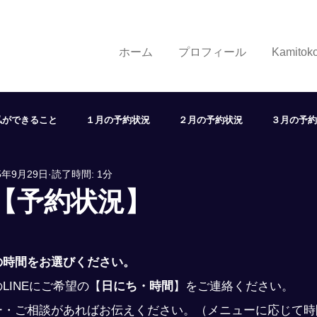
ホーム
プロフィール
Kamito
私ができること
１月の予約状況
２月の予約状況
３月の予約
5年9月29日
読了時間: 1分
７月の予約状況
８月の予約状況
９月の予約状況
１
日【予約状況】
状況
取り組み
学び
展望
ヘアスタイル
LINE
の時間をお選びください。
LINEにご希望の
【
日にち・時間
】
をご連絡ください。
ー・ご相談があればお伝えください。（メニューに応じて時