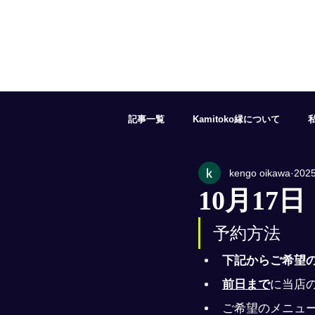
記事一覧
Kamitoko縁について
kengo oikawa
202
５月の予約状況
６月の予約状況
10月17
予約方法
１１月の予約状況
１２月の予約
下記からご希望
前日まで
に当店の
ご希望のメニュ