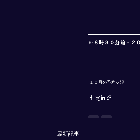
※
８時３０分前・２
１０月の予約状況
最新記事