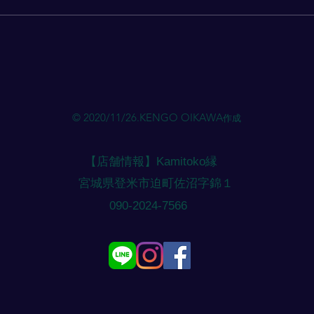
ち・時間 】 をご連絡ください。
ち・
ご希望のメニュー・ご相談があれ
ご希
ばお伝えください。（メニューに
ばお
応じて時間を確保いたします）
応じ
やむを得ず 当日予約 になりそう
やむ
な場合は、外出している場合があ
な場
るためご相談ください。（基本的
るた
© 2020/11/26.KENGO OIKAWA
作成
には 前日 までの予約になりま
には
す） 注意点 ご予約のご連絡に す
す）
ぐ対応できない場合 があ
ぐ対
【店舗情報】Kamitoko縁
​宮城県登米市迫町佐沼字錦１
​090-2024-7566