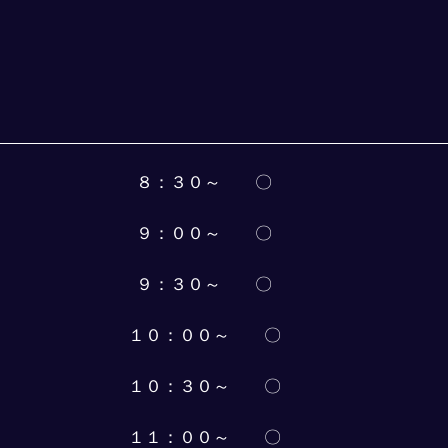
８：３０～　　〇
９：００～　　〇
９：３０～　　〇
１０：００～　　〇
１０：３０～　　〇
１１：００～　　〇