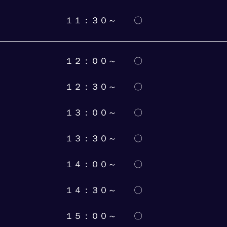
１１：３０～　　〇
１２：００～　　〇
１２：３０～　　〇
１３：００～　　〇
１３：３０～　　〇
１４：００～　　〇
１４：３０～　　〇
１５：００～　　〇