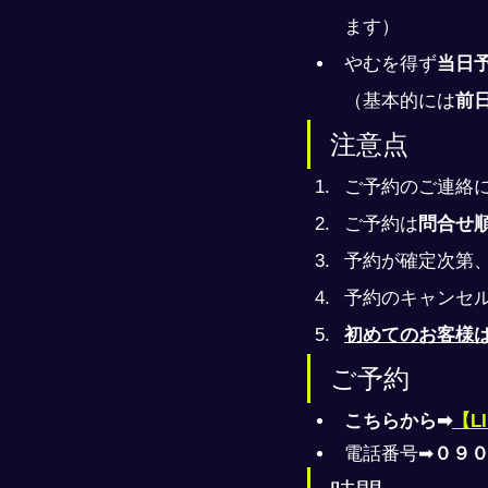
ます）
やむを得ず
当日
（基本的には
前
注意点
ご予約のご連絡
ご予約は
問合せ
予約が確定次第
予約のキャンセ
初めてのお客様
ご予約
こちらから➡
【L
電話番号➡
０９