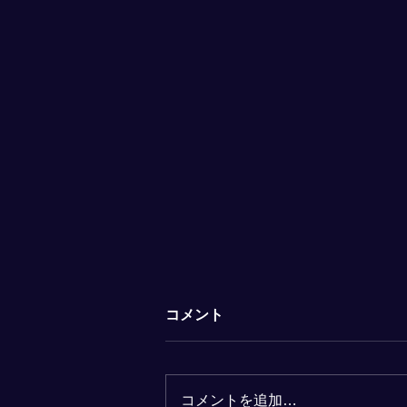
10月31日【予約状況】
コメント
予約方法 下記からご希望の時間
をお選びください。 前日まで に
当店のLINEにご希望の 【 日に
コメントを追加…