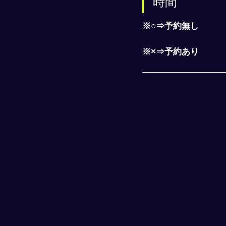
時間
※○⇒予約無し
※×⇒予約あり