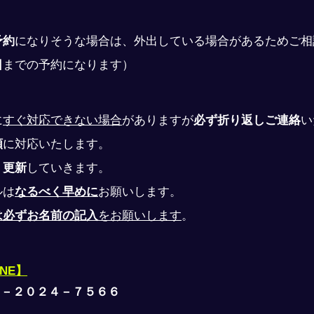
予約
になりそうな場合は、外出している場合があるためご相
日
までの予約になります）
に
すぐ対応できない場合
がありますが
必ず折り返しご連絡
い
順
に対応いたします。
、
更新
していきます。
ルは
なるべく早めに
お願いします。
は必ずお名前の記入
をお願いします
。
INE】
０－２０２４－７５６６