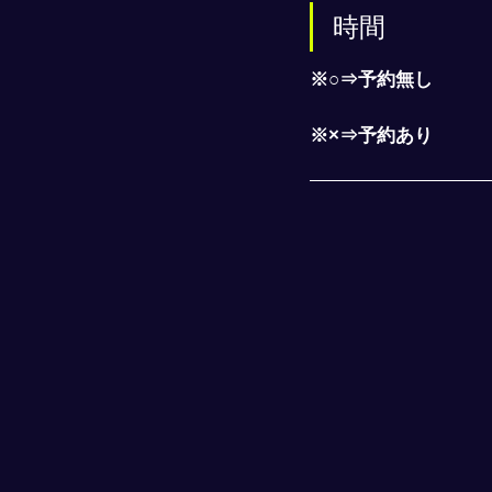
時間
※○⇒予約無し
※×⇒予約あり