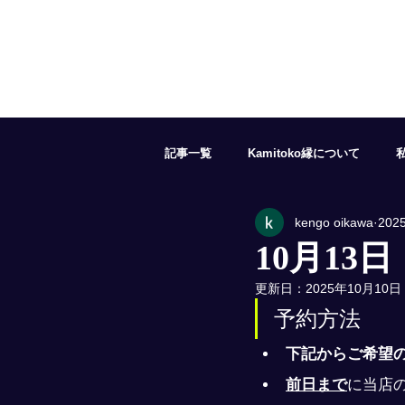
記事一覧
Kamitoko縁について
kengo oikawa
202
５月の予約状況
６月の予約状況
10月13
更新日：
2025年10月10日
１１月の予約状況
１２月の予約
予約方法
下記からご希望
前日まで
に当店の