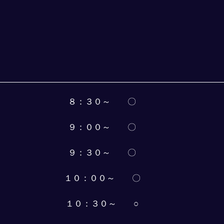
８：３０～　　〇
９：００～　　〇
９：３０～　　〇
１０：００～　　〇
１０：３０～　　○