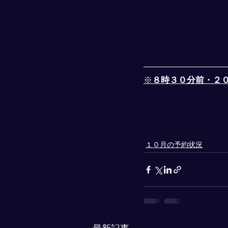
※
８時３０分前・２
１０月の予約状況