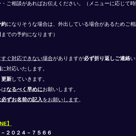
ー・ご相談があればお伝えください。（メニューに応じて時
予約
になりそうな場合は、外出している場合があるためご相
日
までの予約になります）
に
すぐ対応できない場合
がありますが
必ず折り返しご連絡
い
順
に対応いたします。
、
更新
していきます。
ルは
なるべく早めに
お願いします。
は必ずお名前の記入
をお願いします
。
INE】
０－２０２４－７５６６