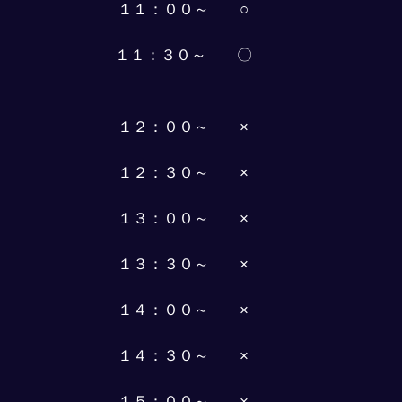
１１：００～　　○
１１：３０～　　〇
１２：００～　　×
１２：３０～　　×
１３：００～　　×
１３：３０～　　×
１４：００～　　×
１４：３０～　　×
１５：００～　　×