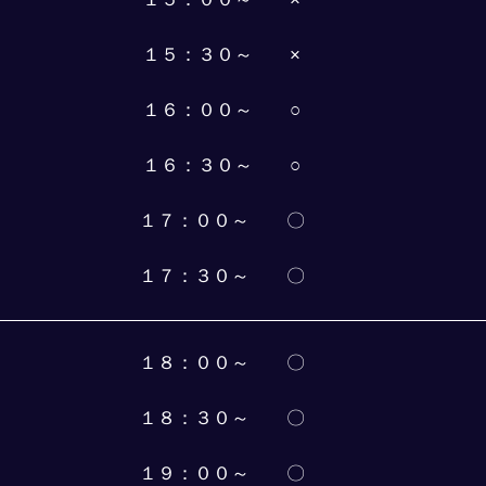
１５：３０～　　×
１６：００～　　○
１６：３０～　　○
１７：００～　　〇
１７：３０～　　〇
１８：００～　　〇
１８：３０～　　〇
１９：００～　　〇