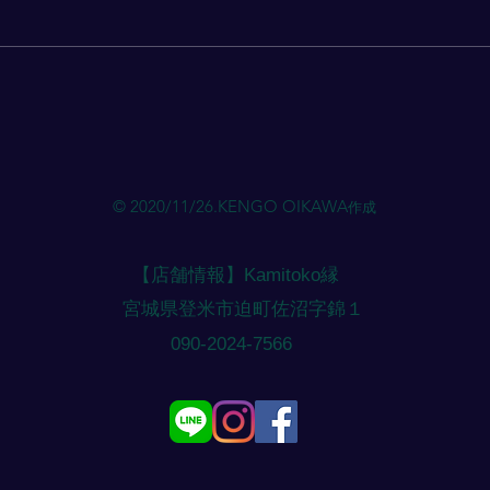
当店のLINEにご希望の 【 日に
当店の
ち・時間 】 をご連絡ください。
ち・
ご希望のメニュー・ご相談があれ
ご希
ばお伝えください。（メニューに
ばお
応じて時間を確保いたします）
応じ
やむを得ず 当日予約 になりそう
やむ
な場合は、外出している場合があ
な場
るためご相談ください。（基本的
るた
© 2020/11/26.KENGO OIKAWA
作成
には 前日 までの予約になりま
には
す） 注意点 ご予約のご連絡に す
す）
ぐ対応できない場合 があ
ぐ対
【店舗情報】Kamitoko縁
​宮城県登米市迫町佐沼字錦１
​090-2024-7566