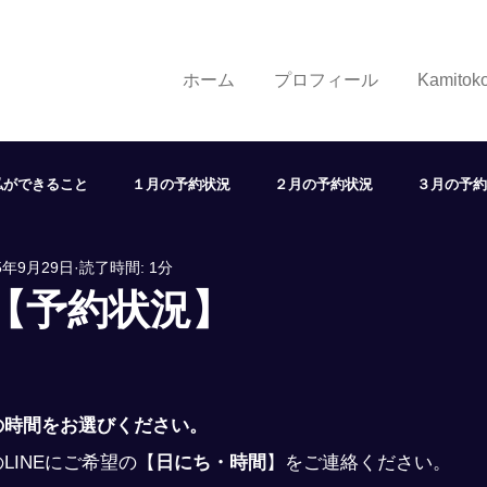
ホーム
プロフィール
Kamito
私ができること
１月の予約状況
２月の予約状況
３月の予約
5年9月29日
読了時間: 1分
７月の予約状況
８月の予約状況
９月の予約状況
１
日【予約状況】
状況
取り組み
学び
展望
ヘアスタイル
LINE
の時間をお選びください。
LINEにご希望の
【
日にち・時間
】
をご連絡ください。