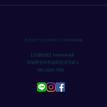
でにLINEもしくはお電話にてご
でに
予約ください。
予約
© 2020/11/26.KENGO OIKAWA
作成
【店舗情報】Kamitoko縁
​宮城県登米市迫町佐沼字錦１
​090-2024-7566