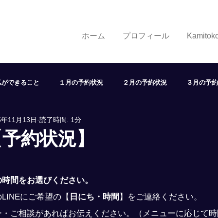
ホーム
プロフィール
Kamito
私ができること
１月の予約状況
２月の予約状況
３月の予約
5年11月13日
読了時間: 1分
７月の予約状況
８月の予約状況
９月の予約状況
１
【予約状況】
状況
取り組み
学び
展望
ヘアスタイル
LINE
の時間をお選びください。
LINEにご希望の
【
日にち・時間
】
をご連絡ください。
ー・ご相談があればお伝えください。（メニューに応じて時