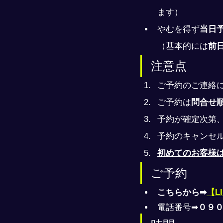
ます）
やむを得ず
当日
（基本的には
前
注意点
ご予約のご連絡
ご予約は
問合せ
予約が確定次第
予約のキャンセ
初めてのお客様
ご予約
こちらから➡
【L
電話番号➡
０９