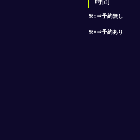
時間
※○⇒予約無し
※×⇒予約あり