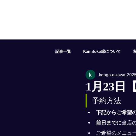
記事一覧
Kamitoko縁について
kengo oikawa
202
５月の予約状況
６月の予約状況
1月23日
予約方法
１１月の予約状況
１２月の予約
下記からご希望
前日まで
に当店の
ご希望のメニュ