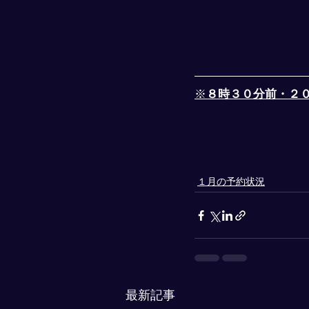
※
８時３０分前・２
１月の予約状況
最新記事