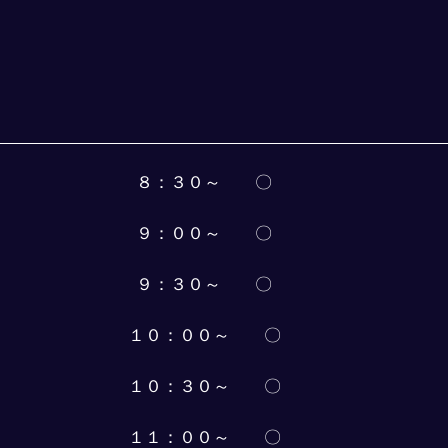
８：３０～　　〇
９：００～　　〇
９：３０～　　〇
１０：００～　　〇
１０：３０～　　〇
１１：００～　　〇