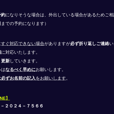
予約
になりそうな場合は、外出している場合があるためご相
日
までの予約になります）
に
すぐ対応できない場合
がありますが
必ず折り返しご連絡
い
順
に対応いたします。
、
更新
していきます。
ルは
なるべく早めに
お願いします。
は必ずお名前の記入
をお願いします
。
INE】
０－２０２４－７５６６