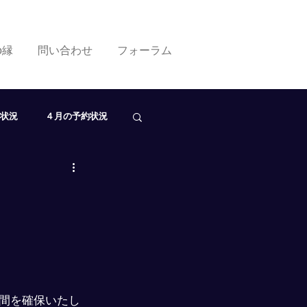
ko縁
問い合わせ
フォーラム
状況
４月の予約状況
０月の予約状況
間を確保いたし