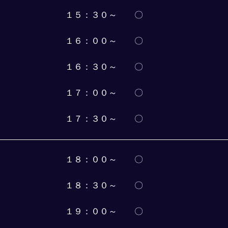
１５：３０～　　〇
１６：００～　　〇
１６：３０～　　〇
１７：００～　　〇
１７：３０～　　〇
１８：００～　　〇
１８：３０～　　〇
１９：００～　　〇