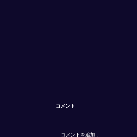
1月1日【予約状況】
コメント
Kamitoko縁の1月1日の予約状況
になります。希望のお時間の予約
状況をご確認後、なるべく前日ま
コメントを追加…