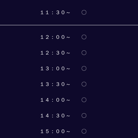
１１：３０～　　〇
１２：００～　　〇
１２：３０～　　〇
１３：００～　　〇
１３：３０～　　〇
１４：００～　　〇
１４：３０～　　〇
１５：００～　　〇