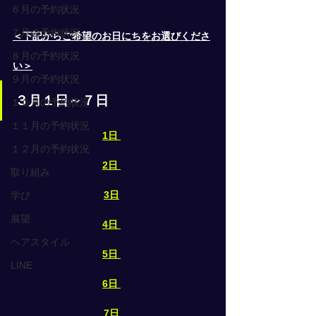
６月の予約状況
７月の予約状況
＜下記からご希望のお日にちをお選びくださ
８月の予約状況
い＞
９月の予約状況
３月１日～７日
１０月の予約状況
１１月の予約状況
1日
１２月の予約状況
2日
取り組み
3日
学び
展望
4日
ヘアスタイル
5日
LINE
6日
7日