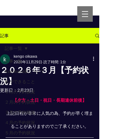
記事
記事一覧
kengo oikawa
記事一覧
2020年11月29日
読了時間: 1分
２０２６年３月【予約状
Kamitoko縁について
況】
私ができること
更新日：
2月23日
１月の予約状況
【夕方・土日・祝日・長期連休前後】
２月の予約状況
３月の予約状況
上記日程が非常に人気の為、予約が早く埋ま
４月の予約状況
ることがありますのでご了承ください。
５月の予約状況