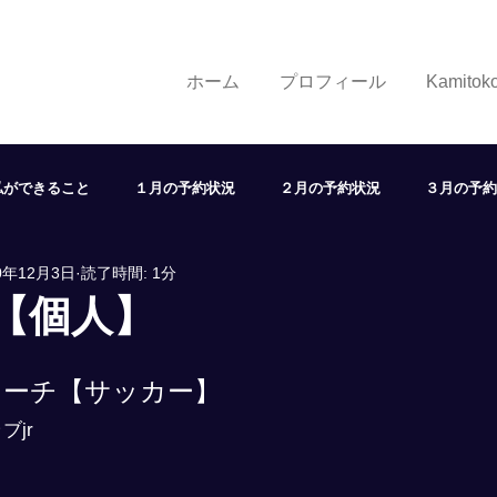
ホーム
プロフィール
Kamito
私ができること
１月の予約状況
２月の予約状況
３月の予約
0年12月3日
読了時間: 1分
７月の予約状況
８月の予約状況
９月の予約状況
１
【個人】
状況
取り組み
学び
展望
ヘアスタイル
LINE
コーチ【サッカー】
ブjr