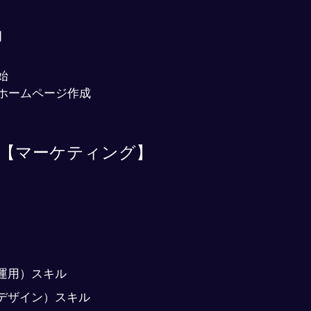
動
始
業のホームページ作成
NG【マーケティング】
am運用）スキル
ramデザイン）スキル